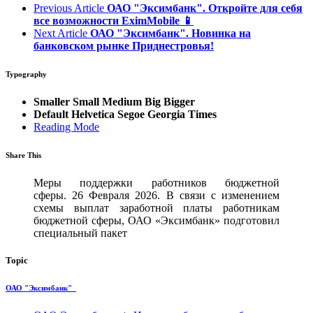
Previous Article
ОАО "Эксимбанк". Откройте для себя
все возможности EximMobile 📱
Next Article
ОАО "Эксимбанк". Новинка на
банковском рынке Приднестровья!
Typography
Smaller
Small
Medium
Big
Bigger
Default
Helvetica
Segoe
Georgia
Times
Reading Mode
Share This
Меры поддержки работников бюджетной
сферы. 26 Февраля 2026. В связи с изменением
схемы выплат заработной платы работникам
бюджетной сферы, ОАО «Эксимбанк» подготовил
специальный пакет
Topic
ОАО "Эксимбанк"