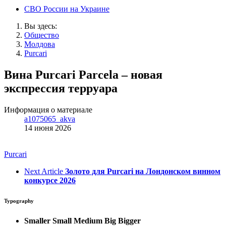
СВО России на Украине
Вы здесь:
Общество
Молдова
Purcari
Вина Purcari Parcela – новая
экспрессия терруара
Информация о материале
a1075065_akva
14 июня 2026
Purcari
Next Article
Золото для Purcari на Лондонском винном
конкурсе 2026
Typography
Smaller
Small
Medium
Big
Bigger