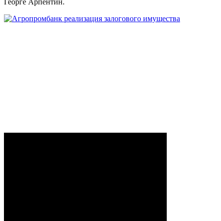
Георге Арпентин.