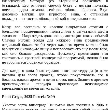
классическим методом (со вторичным брожением в
бутылках). Его отличает свежий букет с нотами полевых
цветов, цедры лимона, зелёного яблока, абрикоса. Вкус
довольно мягкий для игристого вина, с оттенками
поджаренных тостов, яблока и лёгкой минеральностью.
Когда все расселись за красиво накрытыми столами с
большими подсвечниками, приступили к дегустации шести
тихих вин. Надо отдать должное организации таких событий
Chateau Purcari: всегда для каждого вина предназначен
отдельный бокал, чтобы через какое-то время можно было
вернуться к какому-то вину и попробовать его ещё после того,
как оно больше раскрылось. Поскольку презентация вин
сочеталась с красивой концертной программой, можно было
не торопиться с оценкой образцов.
Для каждого вина было сделано описание терруара (и даже
названа дата сбора урожая), чтобы почувствовать его в
бокалах, вдыхая аромат и делая глоток вина. Знание о древнем
происхождении терруара производит неизгладимое
впечатление во время дегустации.
Pinot Grigio, 2025 Parcela №9A
Участок сорта винограда Пино-гри был посажен в 2006 г.
Материнская порода под ним представляет собой слоистый