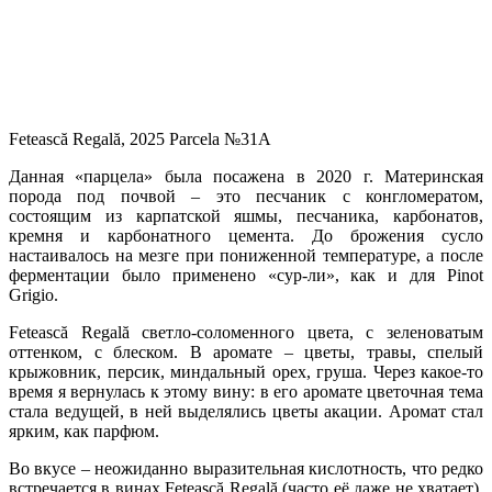
Fetească Regală, 2025 Parcela №31A
Данная «парцела» была посажена в 2020 г. Материнская
порода под почвой – это песчаник с конгломератом,
состоящим из карпатской яшмы, песчаника, карбонатов,
кремня и карбонатного цемента. До брожения сусло
настаивалось на мезге при пониженной температуре, а после
ферментации было применено «сур-ли», как и для Pinot
Grigio.
Fetească Regală светло-соломенного цвета, с зеленоватым
оттенком, с блеском. В аромате – цветы, травы, спелый
крыжовник, персик, миндальный орех, груша. Через какое-то
время я вернулась к этому вину: в его аромате цветочная тема
стала ведущей, в ней выделялись цветы акации. Аромат стал
ярким, как парфюм.
Во вкусе – неожиданно выразительная кислотность, что редко
встречается в винах Fetească Regală (часто её даже не хватает).