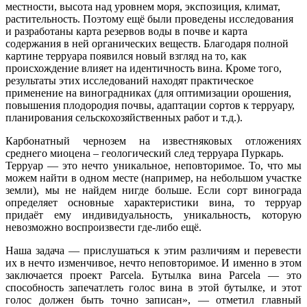
местности, высота над уровнем моря, экспозиция, климат,
растительность. Поэтому ещё были проведены исследования
и разработаны карта резервов воды в почве и карта
содержания в ней органических веществ. Благодаря полной
картине терруара появился новый взгляд на то, как
происхождение влияет на идентичность вина. Кроме того,
результаты этих исследований находят практическое
применение на виноградниках (для оптимизации орошения,
повышения плодородия почвы, адаптации сортов к терруару,
планирования сельскохозяйственных работ и т.д.).
Карбонатный чернозем на известняковых отложениях
среднего миоцена – геологический след терруара Пуркарь.
Терруар — это нечто уникальное, неповторимое. То, что мы
можем найти в одном месте (например, на небольшом участке
земли), мы не найдем нигде больше. Если сорт винограда
определяет основные характеристики вина, то терруар
придаёт ему индивидуальность, уникальность, которую
невозможно воспроизвести где-либо ещё.
Наша задача — прислушаться к этим различиям и перевести
их в нечто изменчивое, нечто неповторимое. И именно в этом
заключается проект Parcela. Бутылка вина Parcela — это
способность запечатлеть голос вина в этой бутылке, и этот
голос должен быть точно записан», — отметил главный