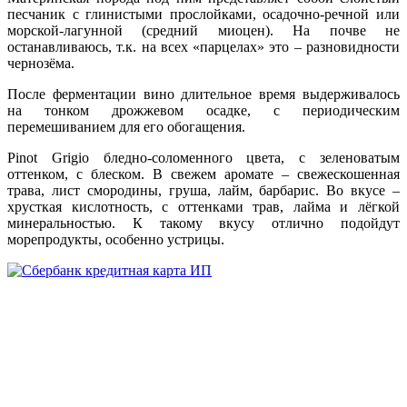
песчаник с глинистыми прослойками, осадочно-речной или
морской-лагунной (средний миоцен). На почве не
останавливаюсь, т.к. на всех «парцелах» это – разновидности
чернозёма.
После ферментации вино длительное время выдерживалось
на тонком дрожжевом осадке, с периодическим
перемешиванием для его обогащения.
Pinot Grigio бледно-соломенного цвета, с зеленоватым
оттенком, с блеском. В свежем аромате – свежескошенная
трава, лист смородины, груша, лайм, барбарис. Во вкусе –
хрусткая кислотность, с оттенками трав, лайма и лёгкой
минеральностью. К такому вкусу отлично подойдут
морепродукты, особенно устрицы.