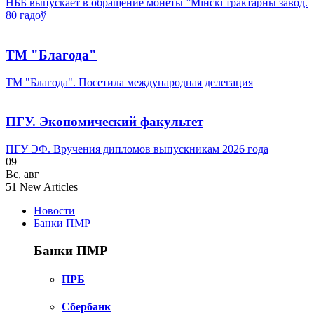
НББ выпускает в обращение монеты ”Мінскі трактарны завод.
80 гадоў
ТМ "Благода"
ТМ "Благода". Посетила международная делегация
ПГУ. Экономический факультет
ПГУ ЭФ. Вручения дипломов выпускникам 2026 года
09
Вс
,
авг
51
New Articles
Новости
Банки ПМР
Банки ПМР
ПРБ
Сбербанк