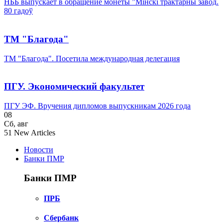
НББ выпускает в обращение монеты ”Мінскі трактарны завод.
80 гадоў
ТМ "Благода"
ТМ "Благода". Посетила международная делегация
ПГУ. Экономический факультет
ПГУ ЭФ. Вручения дипломов выпускникам 2026 года
08
Сб
,
авг
51
New Articles
Новости
Банки ПМР
Банки ПМР
ПРБ
Сбербанк