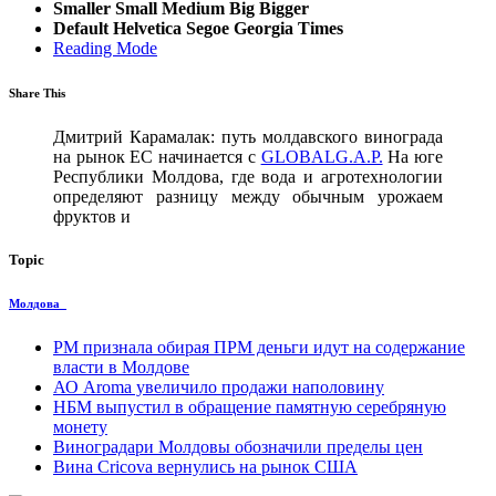
Smaller
Small
Medium
Big
Bigger
Default
Helvetica
Segoe
Georgia
Times
Reading Mode
Share This
Дмитрий Карамалак: путь молдавского винограда
на рынок ЕС начинается с
GLOBALG.A.P.
На юге
Республики Молдова, где вода и агротехнологии
определяют разницу между обычным урожаем
фруктов и
Topic
Молдова
PM признала обирая ПРМ деньги идут на содержание
власти в Молдове
АО Aroma увеличило продажи наполовину
НБМ выпустил в обращение памятную серебряную
монету
Виноградари Молдовы обозначили пределы цен
Вина Cricova вернулись на рынок США