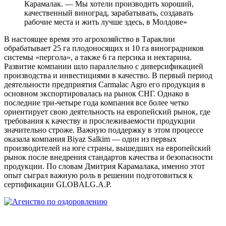
Карамалак. — Мы хотели производить хороший,
качественный виноград, зарабатывать, создавать
рабочие места и жить лучше здесь, в Молдове»
В настоящее время это агрохозяйство в Тараклии
обрабатывает 25 га плодоносящих и 10 га виноградников
системы «пергола», а также 6 га персика и нектарина.
Развитие компании шло параллельно с диверсификацией
производства и инвестициями в качество. В первый период
деятельности предприятия Carmalac Agro его продукция в
основном экспортировалась на рынок СНГ. Однако в
последние три-четыре года компания все более четко
ориентирует свою деятельность на европейский рынок, где
требования к качеству и прослеживаемости продукции
значительно строже. Важную поддержку в этом процессе
оказала компания Biyaz Salkim — один из первых
производителей на юге страны, вышедших на европейский
рынок после внедрения стандартов качества и безопасности
продукции. По словам Дмитрия Карамалака, именно этот
опыт сыграл важную роль в решении подготовиться к
сертификации GLOBALG.A.P.