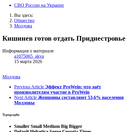
СВО России на Украине
Вы здесь:
Общество
Молдова
Кишинев готов отдать Приднестровье
Информация о материале
a1075065_akva
15 марта 2026
Молдова
Previous Article
Эффект ProWein: что даёт
производителям участие в ProWein
Next Article
Женщины составляют 53,6% населения
Молдовы
Typography
Smaller
Small
Medium
Big
Bigger
Default
Helvetica
Segoe
Georgia
Times