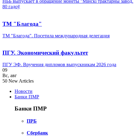
НББ выпускает в обращение монеты ”Мінскі трактарны завод.
80 гадоў
ТМ "Благода"
ТМ "Благода". Посетила международная делегация
ПГУ. Экономический факультет
ПГУ ЭФ. Вручения дипломов выпускникам 2026 года
09
Вс
,
авг
50
New Articles
Новости
Банки ПМР
Банки ПМР
ПРБ
Сбербанк