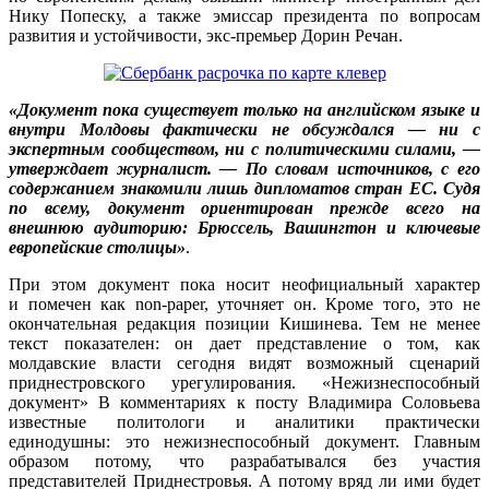
Нику Попеску, а также эмиссар президента по вопросам
развития и устойчивости, экс-премьер Дорин Речан.
«Документ пока существует только на английском языке и
внутри Молдовы фактически не обсуждался — ни с
экспертным сообществом, ни с политическими силами, —
утверждает журналист. — По словам источников, с его
содержанием знакомили лишь дипломатов стран ЕС. Судя
по всему, документ ориентирован прежде всего на
внешнюю аудиторию: Брюссель, Вашингтон и ключевые
европейские столицы»
.
При этом документ пока носит неофициальный характер
и помечен как non-paper, уточняет он. Кроме того, это не
окончательная редакция позиции Кишинева. Тем не менее
текст показателен: он дает представление о том, как
молдавские власти сегодня видят возможный сценарий
приднестровского урегулирования. «Нежизнеспособный
документ» В комментариях к посту Владимира Соловьева
известные политологи и аналитики практически
единодушны: это нежизнеспособный документ. Главным
образом потому, что разрабатывался без участия
представителей Приднестровья. А потому вряд ли ими будет