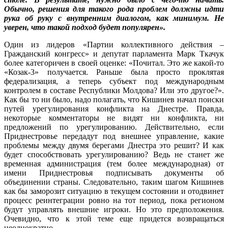
Обычно, решения для такого рода проблем должны идти
рука об руку с внутренним диалогом, как минимум. Не
уверен, что такой подход будет популярен».
Один из лидеров «Партии коллективного действия –
Гражданский конгресс» и депутат парламента Марк Ткачук
более категоричен в своей оценке: «Почитал. Это же какой-то
«Козак-3» получается. Раньше была просто проклятая
федерализация, а теперь субъект под международным
контролем в составе Республики Молдова? Или это другое?».
Как бы то ни было, надо полагать, что Кишинев начал поиски
путей урегулирования конфликта на Днестре. Правда,
некоторые комментаторы не видят ни конфликта, ни
предложений по урегулированию. Действительно, если
Приднестровье передадут под внешнее управление, какие
проблемы между двумя берегами Днестра это решит? И как
будет способствовать урегулированию? Ведь не станет же
временная администрация (тем более международная) от
имени Приднестровья подписывать документы об
объединении страны. Следовательно, таким шагом Кишинев
как бы заморозит ситуацию в текущем состоянии и отодвинет
процесс реинтеграции ровно на тот период, пока регионом
будут управлять внешние игроки. Но это предположения.
Очевидно, что к этой теме еще придется возвращаться
неоднократно.