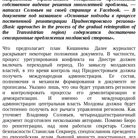
собственное видение решения многолетней проблемы, —
написал Соловьев на своей странице в Facebook. — В
документе под названием «Основные подходы в процессе
постепенной реинтеграции Приднестровского региона»
(Basic approaches in the process of the gradual reintegration of
the Transnistrian region) содержатся достаточно
сенсационные предложения молдавской стороны».
Что предполагает план Кишинева Далее журналист
раскрывает некоторые положения документа. В частности,
процесс урегулирования конфликта на Днестре должен
включать переходный период. По замыслу молдавских
властей, в это время контроль над Приднестровьем должна
получить международная администрация. Ее состав,
полномочия и механизм формирования в документе не
прописаны. Указано лишь, что она будет управлять регионом
и контролировать процессы его демилитаризации и
демократизации. И именно от международной
администрации центральная власть Молдовы должна будет
постепенно получить все рычаги управления регионом. Как
уточняет Владимир Соловьев, четырнадцатистраничный
документ подготовлен несколькими авторами. Помимо Бюро
по реинтеграции, над ним работали секретарь Совета
безопасности Станислав Секриеру, спецпосланник президента
по европейским делам, бывший министр иностранных дел