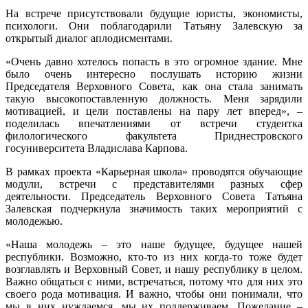
На встрече присутствовали будущие юристы, экономисты,
психологи. Они поблагодарили Татьяну Залевскую за
открытый диалог аплодисментами.
«Очень давно хотелось попасть в это огромное здание. Мне
было очень интересно послушать историю жизни
Председателя Верховного Совета, как она стала занимать
такую высокопоставленную должность. Меня зарядили
мотивацией, и цели поставлены на пару лет вперед», –
поделилась впечатлениями от встречи студентка
филологического факультета Приднестровского
госуниверситета Владислава Карпова.
В рамках проекта «Карьерная школа» проводятся обучающие
модули, встречи с представителями разных сфер
деятельности. Председатель Верховного Совета Татьяна
Залевская подчеркнула значимость таких мероприятий с
молодежью.
«Наша молодежь – это наше будущее, будущее нашей
республики. Возможно, кто-то из них когда-то тоже будет
возглавлять и Верховный Совет, и нашу республику в целом.
Важно общаться с ними, встречаться, потому что для них это
своего рода мотивация. И важно, чтобы они понимали, что
мы в них нуждаемся, мы их поддерживаем. Пожелание –