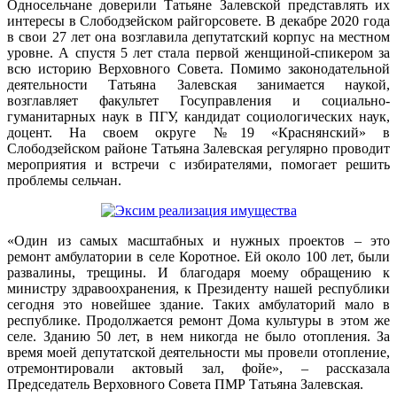
Односельчане доверили Татьяне Залевской представлять их
интересы в Слободзейском райгорсовете. В декабре 2020 года
в свои 27 лет она возглавила депутатский корпус на местном
уровне. А спустя 5 лет стала первой женщиной-спикером за
всю историю Верховного Совета. Помимо законодательной
деятельности Татьяна Залевская занимается наукой,
возглавляет факультет Госуправления и социально-
гуманитарных наук в ПГУ, кандидат социологических наук,
доцент. На своем округе №19 «Краснянский» в
Слободзейском районе Татьяна Залевская регулярно проводит
мероприятия и встречи с избирателями, помогает решить
проблемы сельчан.
«Один из самых масштабных и нужных проектов – это
ремонт амбулатории в селе Коротное. Ей около 100 лет, были
развалины, трещины. И благодаря моему обращению к
министру здравоохранения, к Президенту нашей республики
сегодня это новейшее здание. Таких амбулаторий мало в
республике. Продолжается ремонт Дома культуры в этом же
селе. Зданию 50 лет, в нем никогда не было отопления. За
время моей депутатской деятельности мы провели отопление,
отремонтировали актовый зал, фойе», – рассказала
Председатель Верховного Совета ПМР Татьяна Залевская.