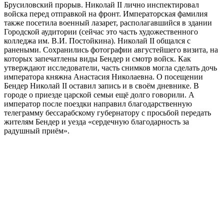
Брусиловский прорыв. Николай II лично инспектировал
войска перед отправкой на фронт. Императорская фамилия
также посетила военный лазарет, располагавшийся в здании
Городской аудитории (сейчас это часть художественного
колледжа им. В.И. Постойкина). Николай II общался с
ранеными. Сохранились фотографии августейшего визита, на
которых запечатлены виды Бендер и смотр войск. Как
утверждают исследователи, часть снимков могла сделать дочь
императора княжна Анастасия Николаевна. О посещении
Бендер Николай II оставил запись и в своём дневнике. В
городе о приезде царской семьи ещё долго говорили. А
император после поездки направил благодарственную
телеграмму бессарабскому губернатору с просьбой передать
жителям Бендер и уезда «сердечную благодарность за
радушный приём».