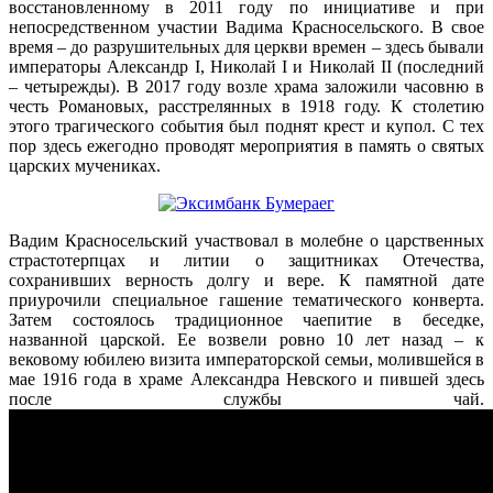
восстановленному в 2011 году по инициативе и при
непосредственном участии Вадима Красносельского. В свое
время – до разрушительных для церкви времен – здесь бывали
императоры Александр I, Николай I и Николай II (последний
– четырежды). В 2017 году возле храма заложили часовню в
честь Романовых, расстрелянных в 1918 году. К столетию
этого трагического события был поднят крест и купол. С тех
пор здесь ежегодно проводят мероприятия в память о святых
царских мучениках.
Вадим Красносельский участвовал в молебне о царственных
страстотерпцах и литии о защитниках Отечества,
сохранивших верность долгу и вере. К памятной дате
приурочили специальное гашение тематического конверта.
Затем состоялось традиционное чаепитие в беседке,
названной царской. Ее возвели ровно 10 лет назад – к
вековому юбилею визита императорской семьи, молившейся в
мае 1916 года в храме Александра Невского и пившей здесь
после службы чай.