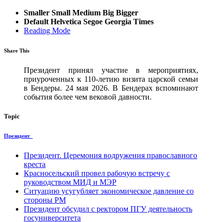
Smaller
Small
Medium
Big
Bigger
Default
Helvetica
Segoe
Georgia
Times
Reading Mode
Share This
Президент принял участие в мероприятиях,
приуроченных к 110-летию визита царской семьи
в Бендеры. 24 мая 2026. В Бендерах вспоминают
события более чем вековой давности.
Topic
Президент
Президент. Церемония водружения православного
креста
Красносельский провел рабочую встречу с
руководством МИД и МЭР
Ситуацию усугубляет экономическое давление со
стороны РМ
Президент обсудил с ректором ПГУ деятельность
госуниверситета