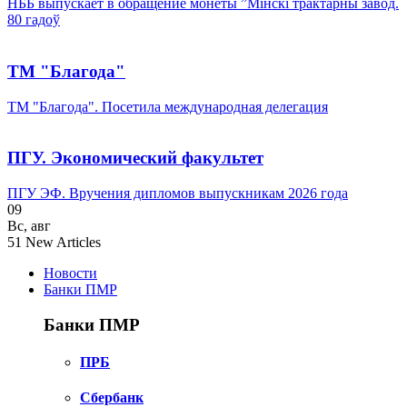
НББ выпускает в обращение монеты ”Мінскі трактарны завод.
80 гадоў
ТМ "Благода"
ТМ "Благода". Посетила международная делегация
ПГУ. Экономический факультет
ПГУ ЭФ. Вручения дипломов выпускникам 2026 года
09
Вс
,
авг
51
New Articles
Новости
Банки ПМР
Банки ПМР
ПРБ
Сбербанк