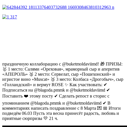
праздничную коллаборацию с @buketmoldaviimd! 🎁 ПРИЗЫ:
🥇 1 место: Салями «Ореховая», мраморный сыр и аперитив
«АПЕРОЛЬ» 🥈 2 место: Сервелат, сыр «Пошехонский» и
игристое вино «Muscat» 🥉 3 место: Колбаса «Дрогобыч», сыр
«Голландский» и вермут ROSE ✨ Как участвовать: ✔
Подписаться на @blagoda.pmmk и @buketmoldaviimd ✔
Поставить ❤️ этому посту ✔ Сделать репост в сторис с
упоминанием @blagoda.pmmk и @buketmoldaviimd ✔ В
комментариях написать поздравление с 8 Марта 💌 📅 Итоги
подведём 06.03 Пусть эта весна принесёт радость, любовь и
приятные сюрпризы 💛 21 ч.