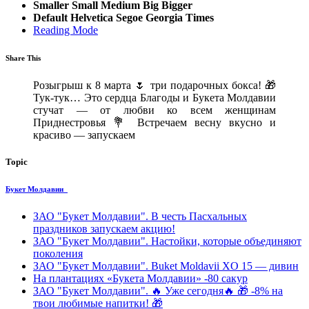
Smaller
Small
Medium
Big
Bigger
Default
Helvetica
Segoe
Georgia
Times
Reading Mode
Share This
Розыгрыш к 8 марта
🌷
три подарочных бокса!
🎁
Тук-тук… Это сердца Благоды и Букета Молдавии
стучат — от любви ко всем женщинам
Приднестровья 💐 Встречаем весну вкусно и
красиво — запускаем
Topic
Букет Молдавии
ЗАО "Букет Молдавии". В честь Пасхальных
праздников запускаем aкцию!
ЗАО "Букет Молдавии". Нacтoйки, которые объединяют
поколения
ЗАО "Букет Молдавии". Buket Moldavii XO 15 — дивин
На плантациях «Букета Молдавии» -80 сакур
ЗАО "Букет Молдавии". 🔥 Уже сегодня🔥 🎁 -8% на
твои любимые напитки! 🎁