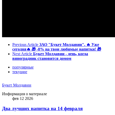
Previous Article
ЗАО "Букет Молдавии". 🔥 Уже
сегодня🔥 🎁 -8% на твои любимые напитки! 🎁
Next Article
Букет Молдавии - день, когда
виноградник становится домом
популярные
текущие
Букет Молдавии
Информация о материале
фев 12 2026
Два лучших напитка на 14 февраля