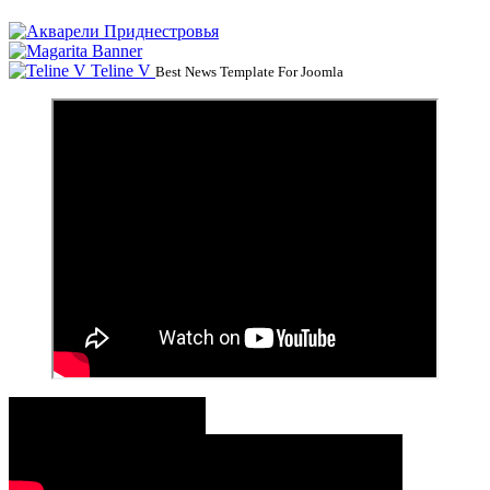
Teline V
Best News Template For Joomla