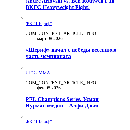
Andre Arlovski vs. Ben Rothwell Full
BKFC Heavyweight Fight!
ФК "Шериф"
COM_CONTENT_ARTICLE_INFO
март 08 2026
«Шериф» начал с победы весеннюю
часть чемпионата
UFC - MMA
COM_CONTENT_ARTICLE_INFO
фев 08 2026
PFL Champions Series. Усман
Нурмагомедов - Алфи Дэвис
ФК "Шериф"