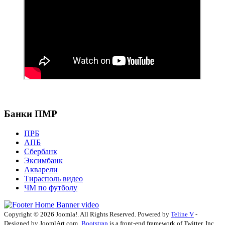
Банки ПМР
ПРБ
АПБ
Сбербанк
Эксимбанк
Акварели
Тирасполь видео
ЧМ по футболу
Copyright © 2026 Joomla!. All Rights Reserved. Powered by
Teline V
-
Designed by JoomlArt.com.
Bootstrap
is a front-end framework of Twitter, Inc.