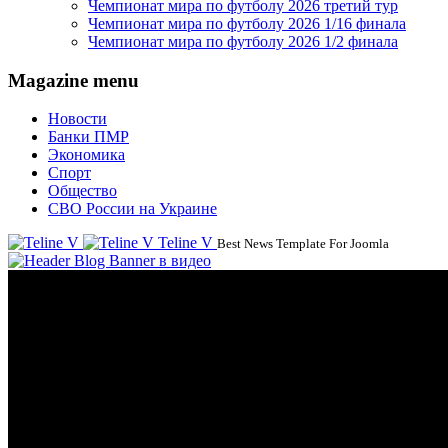
Чемпионат мира по футболу 2026 третий тур
Чемпионат мира по футболу 2026 1/16 финала
Чемпионат мира по футболу 2026 1/2 финала
Magazine menu
Новости
Банки ПМР
Экономика
Спорт
Общество
СВО России на Украине
Teline V
Best News Template For Joomla