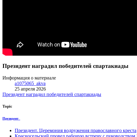
Президент наградил победителей спартакиады
Информация о материале
a1075065_akva
25 апреля 2026
Президент наградил победителей спартакиады
Topic
Президент
Президент. Церемония водружения православного креста
Красносельский провел рабочую встречу с руководство