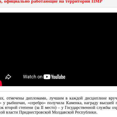
ца, официально работающие на территории ПМР
дах, отмечены дипломами, лучшим в каждой дисциплине вру
» у рыбничан, «серебро» получила Каменка, награду высшей пр
бок второй степени (за II место) – у Государственной службы
нной власти Приднестровской Молдавской Республики.