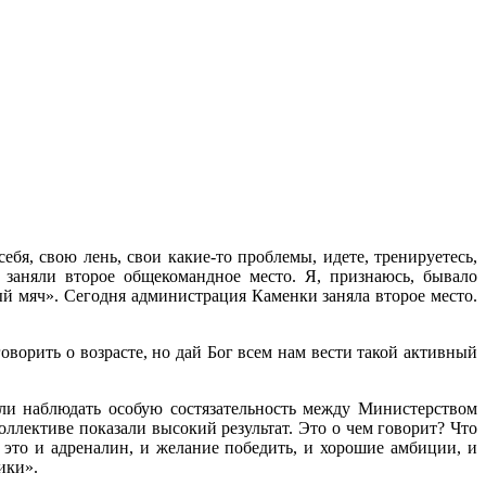
ебя, свою лень, свои какие-то проблемы, идете, тренируетесь,
 заняли второе общекомандное место. Я, признаюсь, бывало
ый мяч». Сегодня администрация Каменки заняла второе место.
оворить о возрасте, но дай Бог всем нам вести такой активный
ли наблюдать особую состязательность между Министерством
лективе показали высокий результат. Это о чем говорит? Что
 это и адреналин, и желание победить, и хорошие амбиции, и
ики».