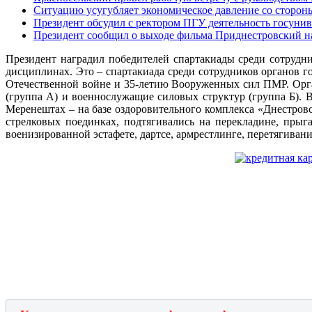
Ситуацию усугубляет экономическое давление со сторо
Президент обсудил с ректором ПГУ деятельность госунив
Президент сообщил о выходе фильма Приднестровский н
Президент наградил победителей спартакиады среди сотрудни
дисциплинах. Это – спартакиада среди сотрудников органов
Отечественной войне и 35-летию Вооруженных сил ПМР. Орг
(группа А) и военнослужащие силовых структур (группа Б). 
Меренештах – на базе оздоровительного комплекса «Днестровс
стрелковых поединках, подтягивались на перекладине, прыг
военизированной эстафете, дартсе, армрестлинге, перетягивани