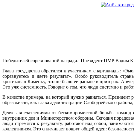
Победителей соревнований наградил Президент ПМР Вадим К
Глава государства обратился к участникам спартакиады: «Эмоц
соревнуетесь и даете результат». Особо руководитель стр
критиковал Каменку, что не было ее раньше в призерах. А вч
Это уже системность. Говорит о том, что люди системно и рабо
В качестве примера, на который нужно равняться, Президент р
образ жизни, как глава администрации Слободзейского района
Делясь впечатлениями от бескомпромиссной борьбы команд 
внутренних дел и Министерством обороны. Сегодня порадовал
люди стремятся к результату, работают над собой, занимают
коллективизм. Это сплачивает вокруг общей идеи: безопаснос