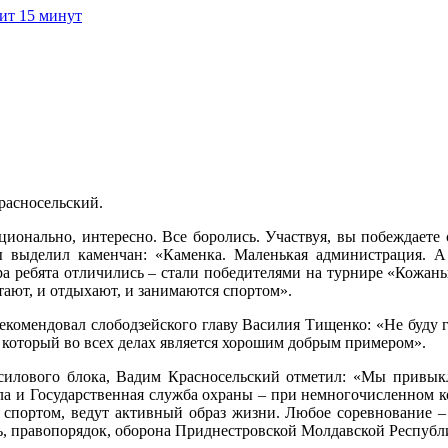
расносельский.
ионально, интересно. Все боролись. Участвуя, вы побеждаете с
аны выделил каменчан: «Каменка. Маленькая администрация. А
ера ребята отличились – стали победителями на турнире «Кожан
тают, и отдыхают, и занимаются спортом».
екомендовал слободзейского главу Василия Тищенко: «Не буду г
, который во всех делах является хорошим добрым примером».
силового блока, Вадим Красносельский отметил: «Мы привык
а и Государственная служба охраны – при немногочисленном кол
ся спортом, ведут активный образ жизни. Любое соревнование –
ть, правопорядок, оборона Приднестровской Молдавской Республ