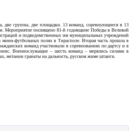
а, две группы, две площадки. 13 команд, соревнующиеся в 13
ки. Мероприятие посвящено 81-й годовщине Победы в Великой
нистраций и подведомственных им муниципальных учреждений
а мини-футбольных полях в Тирасполе. Вторая часть прошла в
ражданских команд участвовали в соревнованиях по дартсу и в
теннис. Военнослужащие – шесть команд – мерялись силами в
ах, метании гранаты на дальность, русском жиме штанги.