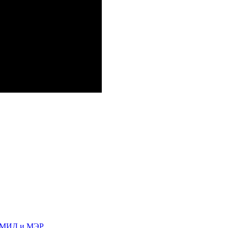
м МИД и МЭР