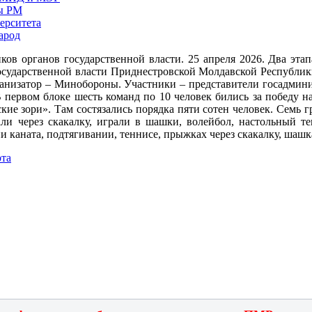
ны РМ
ерситета
арод
ков органов государственной власти. 25 апреля 2026. Два этап
 государственной власти Приднестровской Молдавской Республи
анизатор – Минобороны. Участники – представители госадми
В первом блоке шесть команд по 10 человек бились за победу н
кие зори». Там состязались порядка пяти сотен человек. Семь г
али через скакалку, играли в шашки, волейбол, настольный 
и каната, подтягивании, теннисе, прыжках через скакалку, шашк