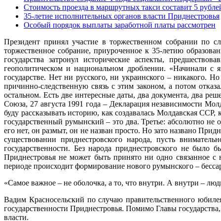
Стоимость проезда в маршрутных такси составит 5 рубле
35-летие исполнительных органов власти Приднестровья
Особый порядок выплаты заработной платы рассмотрен
Президент принял участие в торжественном собрании по сл
торжественное собрание, приуроченное к 35-летию образова
государства затронул исторические аспекты, предшествов
геополитическом и национальном дроблении. «Начинали с яз
государстве. Нет ни русского, ни украинского – никакого. Но
причинно-следственную связь с этим законом, а потом отказ
остальном. Есть две интересные даты, два документа, два ре
Союза, 27 августа 1991 года – Декларация независимости Мол
буду рассказывать историю, как создавалась Молдавская ССР, 
государственный румынский – это два. Третье: абсолютно не 
его нет, он размыт, он не назван просто. Но зато названо При
существовании приднестровского народа, пусть внимател
государственности. Без народа приднестровского не было 
Приднестровья не может быть принято ни одно связанное с н
периоде происходит формирование нового румынского – бессара
«Самое важное – не оболочка, а то, что внутри. А внутри – л
Вадим Красносельский по случаю правительственного юбилея
государственности Приднестровья. Помимо Главы государства
власти.