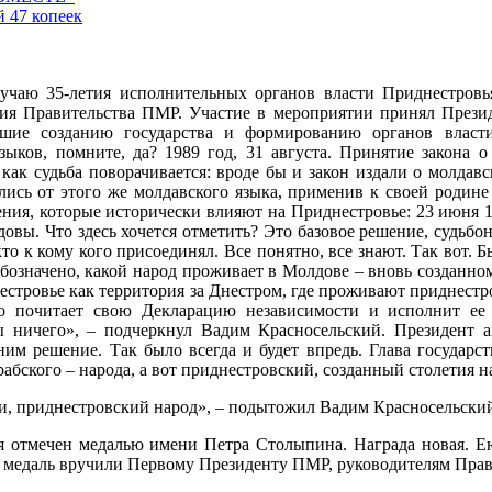
й 47 копеек
учаю 35-летия исполнительных органов власти Приднестровь
ния Правительства ПМР. Участие в мероприятии принял Прези
авшие созданию государства и формированию органов влас
ыков, помните, да? 1989 год, 31 августа. Принятие закона о
 как судьба поворачивается: вроде бы и закон издали о молдавс
ались от этого же молдавского языка, применив к своей роди
шения, которые исторически влияют на Приднестровье: 23 июня 
довы. Что здесь хочется отметить? Это базовое решение, судь
кто к кому кого присоединял. Все понятно, все знают. Так вот. 
обозначено, какой народ проживает в Молдове – вновь созданном
днестровье как территория за Днестром, где проживают приднестр
ьно почитает свою Декларацию независимости и исполнит е
бы ничего», – подчеркнул Вадим Красносельский. Президент а
им решение. Так было всегда и будет впредь. Глава государс
бского – народа, а вот приднестровский, созданный столетия на
юди, приднестровский народ», – подытожил Вадим Красносельски
 отмечен медалью имени Петра Столыпина. Награда новая. Ею 
, медаль вручили Первому Президенту ПМР, руководителям Прав