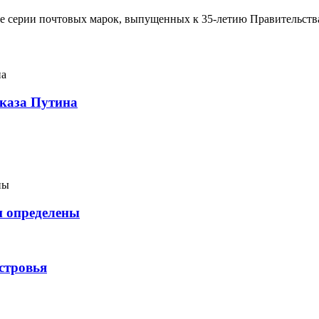
ние серии почтовых марок, выпущенных к 35-летию Правительст
указа Путина
и определены
стровья