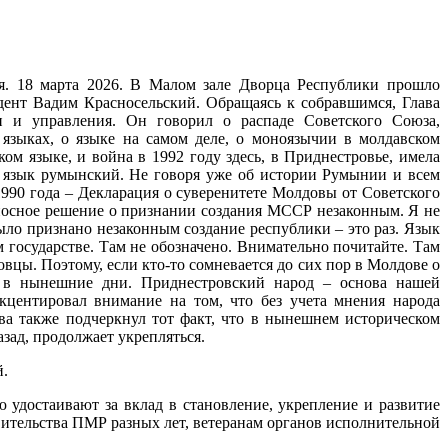
я. 18 марта 2026. В Малом зале Дворца Республики прошло
дент Вадим Красносельский. Обращаясь к собравшимся, Глава
ти и управления. Он говорил о распаде Советского Союза,
 языках, о языке на самом деле, о моноязычии в молдавском
ком языке, и война в 1992 году здесь, в Приднестровье, имела
не язык румынский. Не говоря уже об истории Румынии и всем
1990 года – Декларация о суверенитете Молдовы от Советского
боносное решение о признании создания МССР незаконным. Я не
Было признано незаконным создание республики – это раз. Язык
 государстве. Там не обозначено. Внимательно почитайте. Там
овцы. Поэтому, если кто-то сомневается до сих пор в Молдове о
е в нынешние дни. Приднестровский народ – основа нашей
кцентировал внимание на том, что без учета мнения народа
тва также подчеркнул тот факт, что в нынешнем историческом
зад, продолжает укрепляться.
й.
удостаивают за вклад в становление, укрепление и развитие
ительства ПМР разных лет, ветеранам органов исполнительной