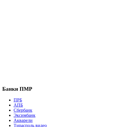
Банки ПМР
ПРБ
АПБ
Сбербанк
Эксимбанк
Акварели
Тирасполь видео