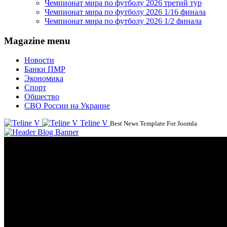
Чемпионат мира по футболу 2026 третий тур
Чемпионат мира по футболу 2026 1/16 финала
Чемпионат мира по футболу 2026 1/2 финала
Magazine menu
Новости
Банки ПМР
Экономика
Спорт
Общество
СВО России на Украине
Teline V
Best News Template For Joomla