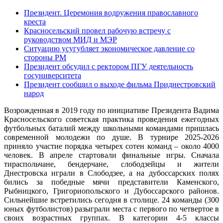
Президент. Церемония водружения православного
креста
Красносельский провел рабочую встречу с
руководством МИД и МЭР
Ситуацию усугубляет экономическое давление со
стороны РМ
Президент обсудил с ректором ПГУ деятельность
госуниверситета
Президент сообщил о выходе фильма Приднестровский
народ
Возрожденная в 2019 году по инициативе Президента Вадима
Красносельского советская практика проведения ежегодных
футбольных баталий между школьными командами пришлась
современной молодежи по душе. В турнире 2025-2026
приняло участие порядка четырех сотен команд – около 4000
человек. В апреле стартовали финальные игры. Сначала
тираспольчане, бендерчане, слободзейцы и жители
Днестровска играли в Слободзее, а на дубоссарских полях
бились за победные мячи представители Каменского,
Рыбницкого, Григориопольского и Дубоссарского районов.
Сильнейшие встретились сегодня в столице. 24 команды (300
юных футболистов) разыграли места с первого по четвертое в
своих возрастных группах. В категории 4-5 классы