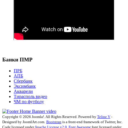
Банки ПМР
ПРБ
АПБ
Сбербанк
Эксимбанк
Акварели
Тирасполь видео
ЧМ по футболу
Copyright © 2026 Joomla!. All Rights Reserved. Powered by
Teline V
-
Designed by JoomlArt.com.
Bootstrap
is a front-end framework of Twitter, Inc.
Code licensed under
Apache License v2.0
.
Font Awesome
font licensed under